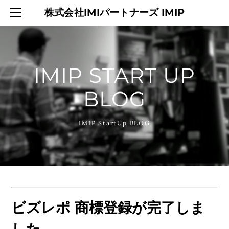
HOME
株式会社IMIパートナーズ IMIP
SERVICES
ABOUT
CONTACT
IMIP START UP
BLOG
BLOG
IMIP StartUp BLOG
ビズレポ 商標登録が完了しま