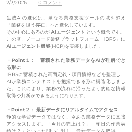
2/3/2026
0 コメント
生成AIの進化は、単なる業務支援ツールの域を超え
「業務を担う存在」へと進化しています。
​その中心にあるのが
AIエージェント
という概念です。
この度、ノーコード業務プラットフォーム「IBRS」に
AIエージェント機能
(
MCP
)を実装しました。
・Point１： 蓄積された業務データをAIが理解でき
る形に
IBRSに蓄積された画面定義・項目情報などを整理し、
AIが業務コンテキストを把握できる形に構造化しまし
た。
これにより、業務の流れに沿ったより的確な情報
取得や判断ができるようになります。
・
Point
２：
最新データにリアルタイムでアクセス
静的な学習データではなく、今ある業務データに直接
アクセスします。
「今月の売上は？」「昨日の作業実
績は？」といった問いに対し、
最新データを取得し、