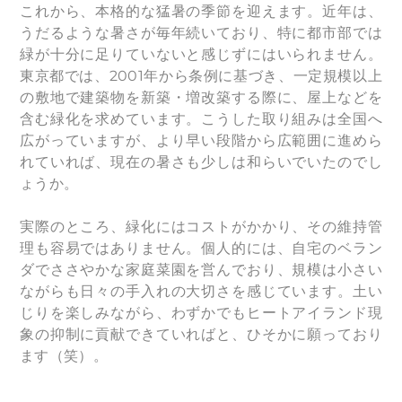
これから、本格的な猛暑の季節を迎えます。近年は、
うだるような暑さが毎年続いており、特に都市部では
緑が十分に足りていないと感じずにはいられません。
東京都では、2001年から条例に基づき、一定規模以上
の敷地で建築物を新築・増改築する際に、屋上などを
含む緑化を求めています。こうした取り組みは全国へ
広がっていますが、より早い段階から広範囲に進めら
れていれば、現在の暑さも少しは和らいでいたのでし
ょうか。
実際のところ、緑化にはコストがかかり、その維持管
理も容易ではありません。個人的には、自宅のベラン
ダでささやかな家庭菜園を営んでおり、規模は小さい
ながらも日々の手入れの大切さを感じています。土い
じりを楽しみながら、わずかでもヒートアイランド現
象の抑制に貢献できていればと、ひそかに願っており
ます（笑）。