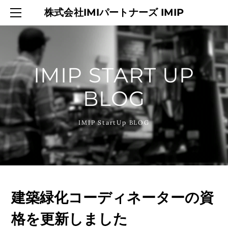
HOME
株式会社IMIパートナーズ IMIP
SERVICES
ABOUT
CONTACT
IMIP START UP
BLOG
BLOG
IMIP StartUp BLOG
建築緑化コーディネーターの資
格を更新しました