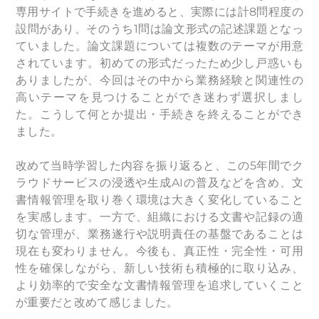
専用サイトで手続きを進めると、実際には計8問程度の
設問があり、そのうち1問は論文形式の記述課題となっ
ていました。論文課題については複数のテーマが用意
されています。
初めての形式だったため少し戸惑いも
ありましたが、今回は
その中から業務経験と関連性の
高いテーマを見つけることができ迷わず選択しまし
た。こうして何とか提出・手続きを終えることができ
ました。
改めて当時学習した内容を振り返ると、この5年間でク
ラウドサービスの浸透や生成AIの普及などを含め、文
書情報管理を取り巻く環境は大きく変化していること
を実感します。一方で、組織における文書や記録の適
切な管理が、業務遂行や説明責任の基盤であることは
現在も変わりません。今後も、真正性・完全性・可用
性を確保しながら、新しい技術も積極的に取り込み、
より効率的で安全な文書情報管理を追求していくこと
が重要だと改めて感じました。